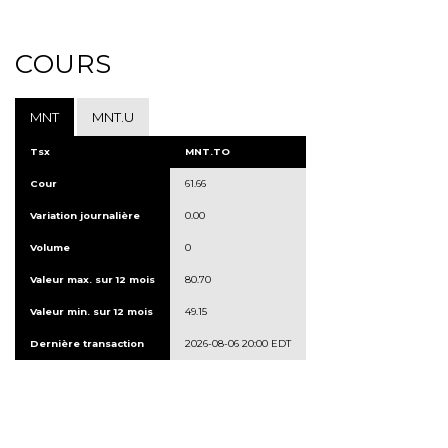
COURS
MNT
MNT.U
Tsx
MNT.TO
Cour
61.66
Variation journalière
0.00
Volume
0
Valeur max. sur 12 mois
80.70
Valeur min. sur 12 mois
49.15
Dernière transaction
2026-08-06 20:00 EDT